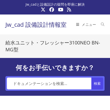
コ
Jw_cadと設備設計の疑問を即座に解決
ン
テ
ン
Jw_cad 設備設計情報室
メニュー
ツ
へ
ス
給水ユニット・フレッシャー3100NEO BN-
キ
MG型
ッ
プ
何をお手伝いできますか？
検索