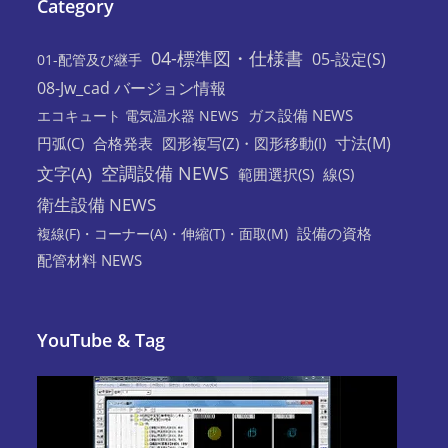
Category
04-標準図・仕様書
05-設定(S)
01-配管及び継手
08-Jw_cad バージョン情報
ガス設備 NEWS
エコキュート 電気温水器 NEWS
寸法(M)
円弧(C)
合格発表
図形複写(Z)・図形移動(I)
空調設備 NEWS
文字(A)
範囲選択(S)
線(S)
衛生設備 NEWS
設備の資格
複線(F)・コーナー(A)・伸縮(T)・面取(M)
配管材料 NEWS
YouTube & Tag