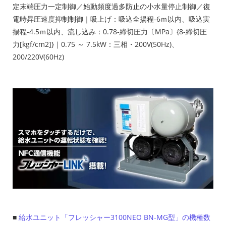
定末端圧力一定制御／始動頻度過多防止の小水量停止制御／復
電時昇圧速度抑制制御｜吸上げ：吸込全揚程-6ｍ以内、吸込実
揚程-4.5ｍ以内、流し込み：0.78-締切圧力〔MPa〕{8-締切圧
力[kgf/cm2]}｜0.75 ～ 7.5kW：三相・200V(50Hz)、
200/220V(60Hz)
■
給水ユニット「フレッシャー3100NEO BN-MG型」の機種数