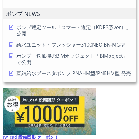
意)
く
だ
ポンプ NEWS
さ
い
ポンプ選定ツール「スマート選定（KDP3形ver）」
公開
給水ユニット・フレッシャー3100NEO BN-MG型
ポンプ・送風機のBIMオブジェクト「BIMobject」
で公開
直結給水ブースタポンプ PNAHM型/PNEHM型 発売
Jw_cad 設備図形 クーポン！