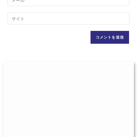
ト
ー
す
ル
Web
る
ア
サ
名
ド
イ
前
レ
ト
ま
ス
の
た
を
URL
は
入
を
ユ
力
入
ー
し
力
ザ
て
し
ー
コ
て
名
メ
く
を
ン
だ
入
ト
さ
力
い。
し
(任
て