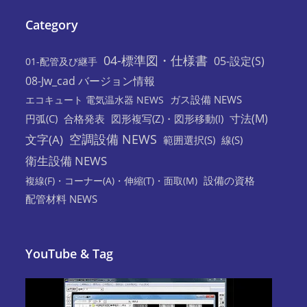
Category
04-標準図・仕様書
05-設定(S)
01-配管及び継手
08-Jw_cad バージョン情報
ガス設備 NEWS
エコキュート 電気温水器 NEWS
寸法(M)
円弧(C)
合格発表
図形複写(Z)・図形移動(I)
空調設備 NEWS
文字(A)
範囲選択(S)
線(S)
衛生設備 NEWS
設備の資格
複線(F)・コーナー(A)・伸縮(T)・面取(M)
配管材料 NEWS
YouTube & Tag