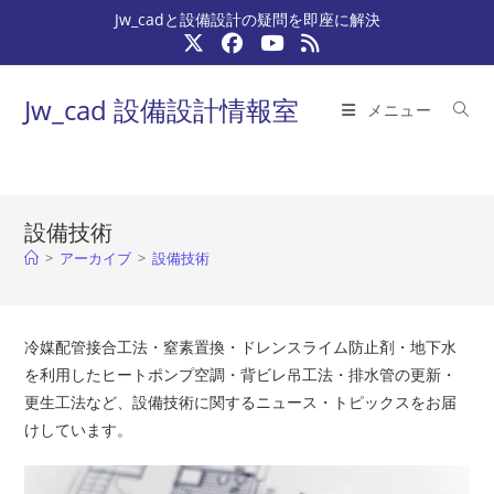
コ
Jw_cadと設備設計の疑問を即座に解決
ン
テ
ン
Jw_cad 設備設計情報室
メニュー
ツ
へ
ス
キ
設備技術
ッ
>
アーカイブ
>
設備技術
プ
冷媒配管接合工法・窒素置換・ドレンスライム防止剤・地下水
を利用したヒートポンプ空調・背ビレ吊工法・排水管の更新・
更生工法など、設備技術に関するニュース・トピックスをお届
けしています。