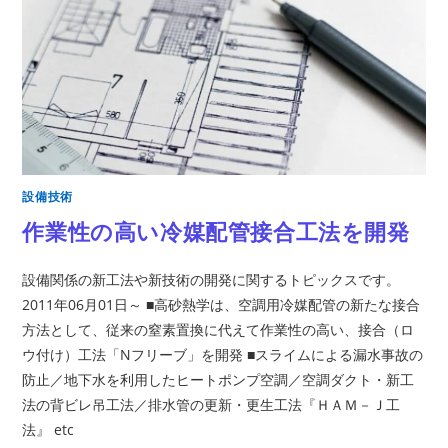
設備技術
作業性の高い冷媒配管接合工法を開発
設備関係の新工法や新技術の開発に関するトピックスです。
2011年06月01日～ ■高砂熱学は、空調用冷媒配管の新たな接合
方法として、従来の窒素置換に代えて作業性の高い、接合（ロ
ウ付け）工法「Nフリーブ」を開発 ■スライムによる漏水事故の
防止／地下水を利用したヒートポンプ空調／空調ダクト・新工
法の背ビレ吊工法／排水管の更新・更生工法『ＨＡＭ－Ｊ工
法』 etc