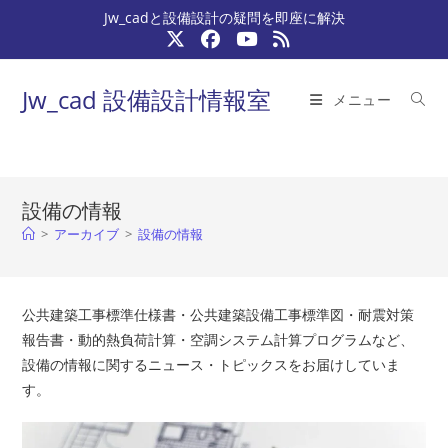
コ
Jw_cadと設備設計の疑問を即座に解決
ン
テ
ン
Jw_cad 設備設計情報室
メニュー
ツ
へ
ス
キ
設備の情報
ッ
>
アーカイブ
>
設備の情報
プ
公共建築工事標準仕様書・公共建築設備工事標準図・耐震対策
報告書・動的熱負荷計算・空調システム計算プログラムなど、
設備の情報に関するニュース・トピックスをお届けしていま
す。