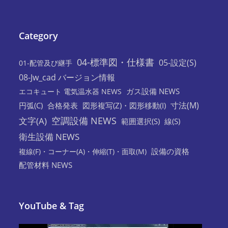
Category
04-標準図・仕様書
05-設定(S)
01-配管及び継手
08-Jw_cad バージョン情報
ガス設備 NEWS
エコキュート 電気温水器 NEWS
寸法(M)
円弧(C)
合格発表
図形複写(Z)・図形移動(I)
空調設備 NEWS
文字(A)
範囲選択(S)
線(S)
衛生設備 NEWS
設備の資格
複線(F)・コーナー(A)・伸縮(T)・面取(M)
配管材料 NEWS
YouTube & Tag