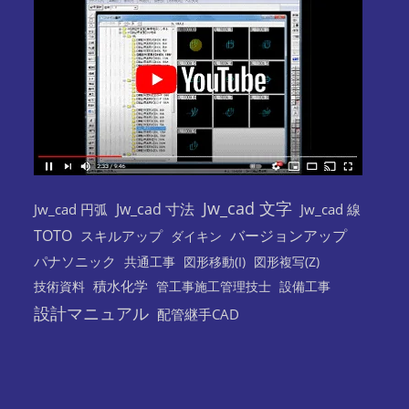
Jw_cad 文字
Jw_cad 寸法
Jw_cad 円弧
Jw_cad 線
TOTO
バージョンアップ
スキルアップ
ダイキン
パナソニック
共通工事
図形移動(I)
図形複写(Z)
積水化学
技術資料
管工事施工管理技士
設備工事
設計マニュアル
配管継手CAD