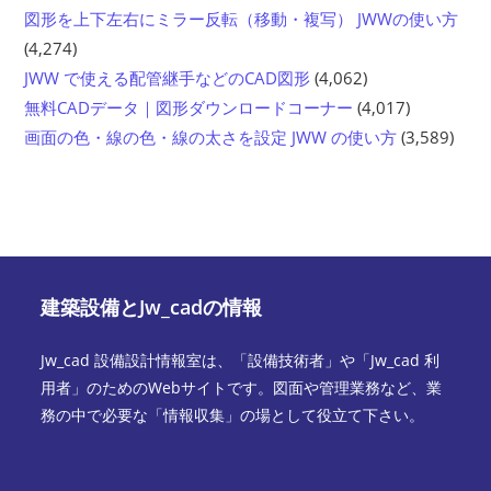
図形を上下左右にミラー反転（移動・複写） JWWの使い方
(4,274)
JWW で使える配管継手などのCAD図形
(4,062)
無料CADデータ｜図形ダウンロードコーナー
(4,017)
画面の色・線の色・線の太さを設定 JWW の使い方
(3,589)
建築設備とJw_cadの情報
Jw_cad 設備設計情報室は、「設備技術者」や「Jw_cad 利
用者」のためのWebサイトです。図面や管理業務など、業
務の中で必要な「情報収集」の場として役立て下さい。