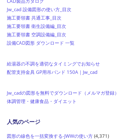
CAD製品カタログ
Jw_cad 設備図形の使い方_目次
施工要領書 共通工事_目次
施工要領書 衛生設備編_目次
施工要領書 空調設備編_目次
設備CAD図形 ダウンロード 一覧
給湯器の不調を適切なタイミングでお知らせ
配管支持金具 GP用吊バンド 150A｜Jw_cad
Jw_cadの図形を無料でダウンロード（メルマガ登録）
体調管理・健康食品・ダイエット
人気のページ
図形の線色を一括変換する-JWWの使い方
(4,371)