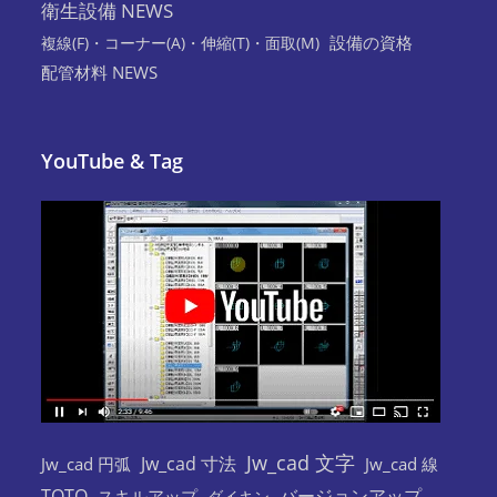
衛生設備 NEWS
設備の資格
複線(F)・コーナー(A)・伸縮(T)・面取(M)
配管材料 NEWS
YouTube & Tag
Jw_cad 文字
Jw_cad 寸法
Jw_cad 円弧
Jw_cad 線
TOTO
バージョンアップ
スキルアップ
ダイキン