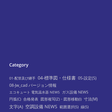
Category
04-標準図・仕様書
05-設定(S)
01-配管及び継手
08-Jw_cad バージョン情報
ガス設備 NEWS
エコキュート 電気温水器 NEWS
寸法(M)
円弧(C)
合格発表
図形複写(Z)・図形移動(I)
空調設備 NEWS
文字(A)
範囲選択(S)
線(S)