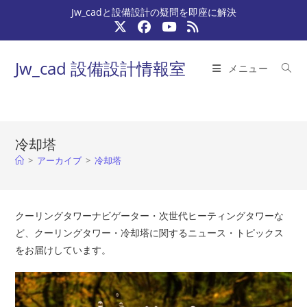
コ
Jw_cadと設備設計の疑問を即座に解決
ン
テ
ン
Jw_cad 設備設計情報室
メニュー
ツ
へ
ス
キ
冷却塔
ッ
>
アーカイブ
>
冷却塔
プ
クーリングタワーナビゲーター・次世代ヒーティングタワーな
ど、クーリングタワー・冷却塔に関するニュース・トピックス
をお届けしています。