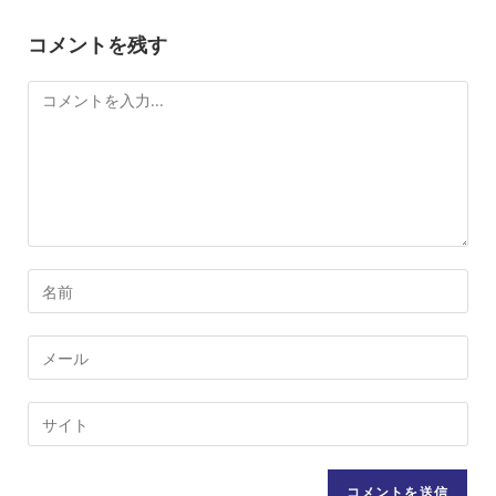
コメントを残す
コ
メ
ン
ト
コ
メ
ン
メ
ト
ー
す
ル
Web
る
ア
サ
名
ド
イ
前
レ