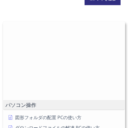
ト
ま
ス
の
た
を
URL
は
入
を
ユ
力
入
ー
し
力
ザ
て
し
ー
コ
て
名
メ
く
を
ン
だ
入
ト
さ
力
い。
し
(任
て
意)
く
だ
パソコン操作
さ
い
図形フォルダの配置 PCの使い方
ダウンロードファイルの解凍 PCの使い方