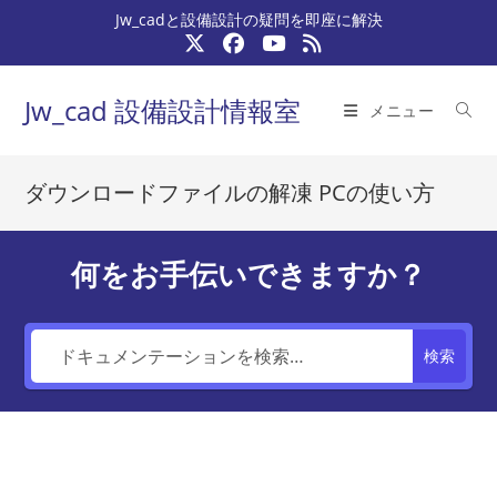
コ
Jw_cadと設備設計の疑問を即座に解決
ン
テ
ン
Jw_cad 設備設計情報室
メニュー
ツ
へ
ス
ダウンロードファイルの解凍 PCの使い方
キ
ッ
プ
何をお手伝いできますか？
検索