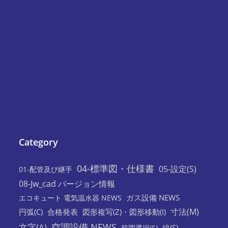
Category
04-標準図・仕様書
05-設定(S)
01-配管及び継手
08-Jw_cad バージョン情報
ガス設備 NEWS
エコキュート 電気温水器 NEWS
寸法(M)
円弧(C)
合格発表
図形複写(Z)・図形移動(I)
空調設備 NEWS
文字(A)
線(S)
範囲選択(S)