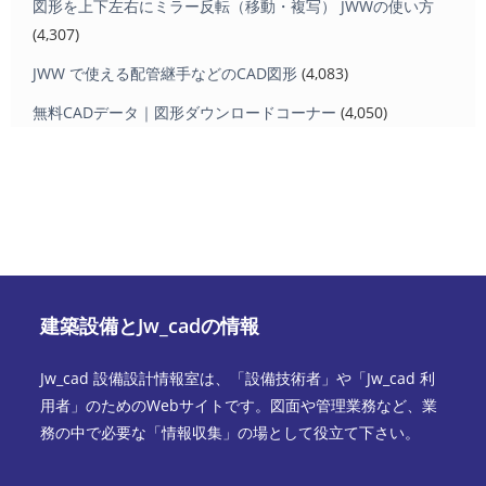
図形を上下左右にミラー反転（移動・複写） JWWの使い方
(4,307)
JWW で使える配管継手などのCAD図形
(4,083)
無料CADデータ｜図形ダウンロードコーナー
(4,050)
建築設備とJw_cadの情報
Jw_cad 設備設計情報室は、「設備技術者」や「Jw_cad 利
用者」のためのWebサイトです。図面や管理業務など、業
務の中で必要な「情報収集」の場として役立て下さい。