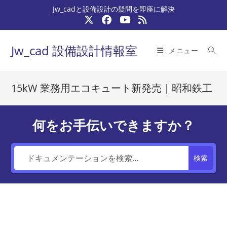
コ
Jw_cadと設備設計の疑問を即座に解決
ン
テ
ン
Jw_cad 設備設計情報室
メニュー
ツ
へ
ス
15kW 業務用エコキュート新発売｜昭和鉄工
キ
ッ
プ
何をお手伝いできますか？
検索