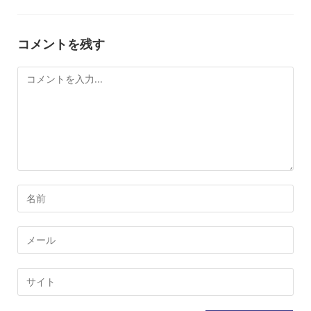
コメントを残す
コ
メ
ン
ト
コ
メ
ン
メ
ト
ー
す
ル
Web
る
ア
サ
名
ド
イ