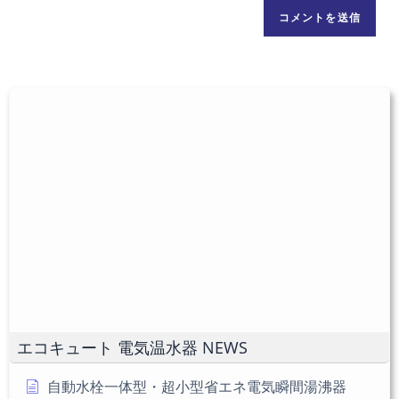
前
レ
ト
ま
ス
の
た
を
URL
は
入
を
ユ
力
入
ー
し
力
ザ
て
し
ー
コ
て
名
メ
く
を
ン
だ
入
ト
さ
力
い。
し
(任
て
意)
く
だ
エコキュート 電気温水器 NEWS
さ
い
自動水栓一体型・超小型省エネ電気瞬間湯沸器