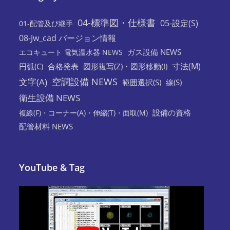
04-標準図・仕様書
05-設定(S)
01-配管及び継手
08-Jw_cad バージョン情報
ガス設備 NEWS
エコキュート 電気温水器 NEWS
寸法(M)
円弧(C)
合格発表
図形複写(Z)・図形移動(I)
空調設備 NEWS
文字(A)
範囲選択(S)
線(S)
衛生設備 NEWS
設備の資格
複線(F)・コーナー(A)・伸縮(T)・面取(M)
配管材料 NEWS
YouTube & Tag