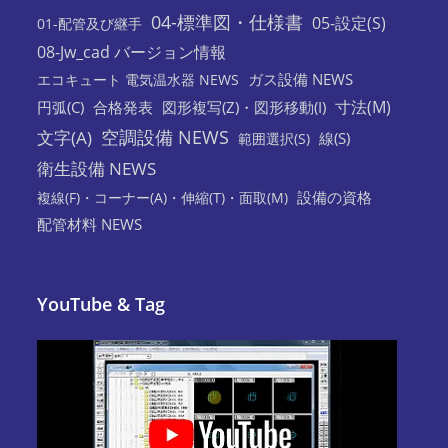
04-標準図・仕様書
05-設定(S)
01-配管及び継手
08-Jw_cad バージョン情報
ガス設備 NEWS
エコキュート 電気温水器 NEWS
寸法(M)
円弧(C)
合格発表
図形複写(Z)・図形移動(I)
空調設備 NEWS
文字(A)
線(S)
範囲選択(S)
衛生設備 NEWS
設備の資格
複線(F)・コーナー(A)・伸縮(T)・面取(M)
配管材料 NEWS
YouTube & Tag