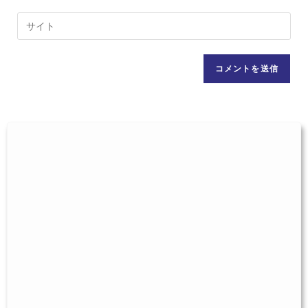
す
ル
Web
る
ア
サ
名
ド
イ
前
レ
ト
ま
ス
の
た
を
URL
は
入
を
ユ
力
入
ー
し
力
ザ
て
し
ー
コ
て
名
メ
く
を
ン
だ
入
ト
さ
力
い。
し
(任
て
意)
く