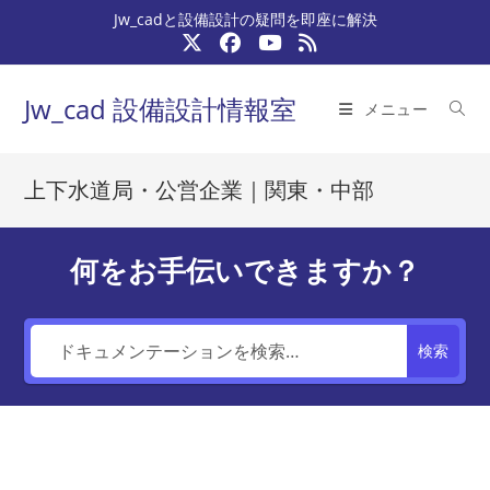
コ
Jw_cadと設備設計の疑問を即座に解決
ン
テ
ン
Jw_cad 設備設計情報室
メニュー
ツ
へ
ス
上下水道局・公営企業｜関東・中部
キ
ッ
プ
何をお手伝いできますか？
検索