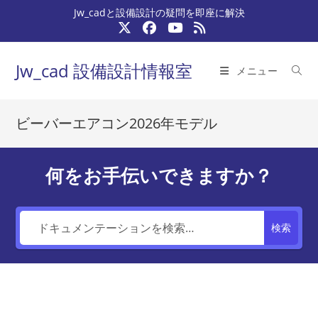
コ
Jw_cadと設備設計の疑問を即座に解決
ン
テ
ン
Jw_cad 設備設計情報室
メニュー
ツ
へ
ス
ビーバーエアコン2026年モデル
キ
ッ
プ
何をお手伝いできますか？
検索