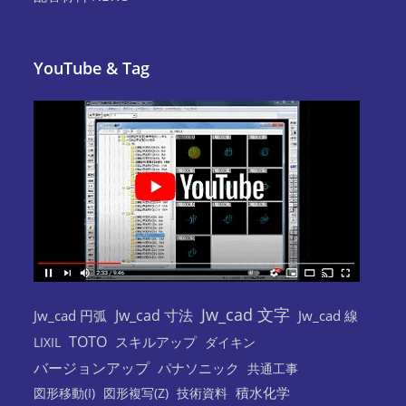
YouTube & Tag
Jw_cad 文字
Jw_cad 寸法
Jw_cad 円弧
Jw_cad 線
TOTO
スキルアップ
LIXIL
ダイキン
バージョンアップ
パナソニック
共通工事
積水化学
図形移動(I)
図形複写(Z)
技術資料