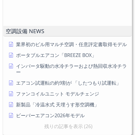
い。
し
(任
て
意)
く
だ
空調設備 NEWS
さ
い
業界初のビル用マルチ空調・任意評定書取得モデル
ポータブルエアコン「BREEZE BOX」
インバータ駆動の水冷チラーおよび熱回収水冷チラ
ー
エアコン試運転の約9割が 「したつもり試運転」
ファンコイルユニット モデルチェンジ
新製品「冷温水式 天埋うす形空調機」
ビーバーエアコン2026年モデル
残りの記事を表示 (26)