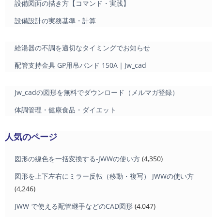
設備図面の描き方【コマンド・実践】
設備設計の実務基準・計算
給湯器の不調を適切なタイミングでお知らせ
配管支持金具 GP用吊バンド 150A｜Jw_cad
Jw_cadの図形を無料でダウンロード（メルマガ登録）
体調管理・健康食品・ダイエット
人気のページ
図形の線色を一括変換する-JWWの使い方
(4,350)
図形を上下左右にミラー反転（移動・複写） JWWの使い方
(4,246)
JWW で使える配管継手などのCAD図形
(4,047)