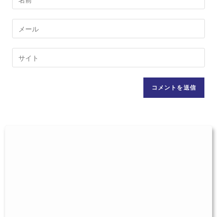
メ
ン
メ
ト
ー
す
ル
Web
る
ア
サ
名
ド
イ
前
レ
ト
ま
ス
の
た
を
URL
は
入
を
ユ
力
入
ー
し
力
ザ
て
し
ー
コ
て
名
メ
く
を
ン
だ
入
ト
さ
力