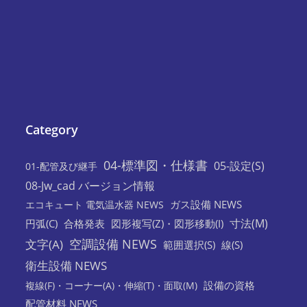
Category
04-標準図・仕様書
05-設定(S)
01-配管及び継手
08-Jw_cad バージョン情報
ガス設備 NEWS
エコキュート 電気温水器 NEWS
寸法(M)
円弧(C)
合格発表
図形複写(Z)・図形移動(I)
空調設備 NEWS
文字(A)
範囲選択(S)
線(S)
衛生設備 NEWS
設備の資格
複線(F)・コーナー(A)・伸縮(T)・面取(M)
配管材料 NEWS