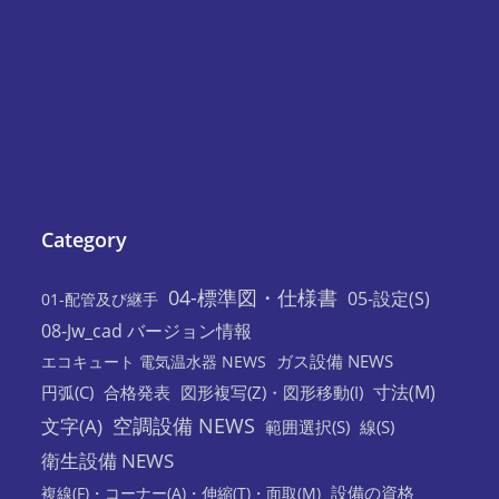
Category
04-標準図・仕様書
05-設定(S)
01-配管及び継手
08-Jw_cad バージョン情報
ガス設備 NEWS
エコキュート 電気温水器 NEWS
寸法(M)
円弧(C)
合格発表
図形複写(Z)・図形移動(I)
空調設備 NEWS
文字(A)
範囲選択(S)
線(S)
衛生設備 NEWS
設備の資格
複線(F)・コーナー(A)・伸縮(T)・面取(M)