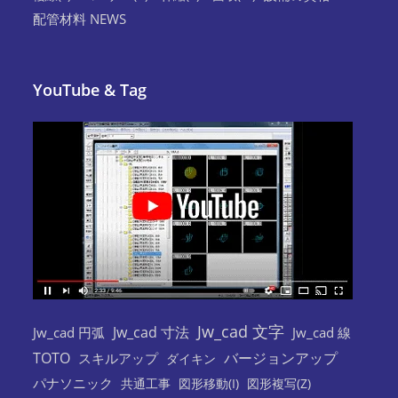
配管材料 NEWS
YouTube & Tag
Jw_cad 文字
Jw_cad 寸法
Jw_cad 円弧
Jw_cad 線
TOTO
バージョンアップ
スキルアップ
ダイキン
パナソニック
共通工事
図形移動(I)
図形複写(Z)