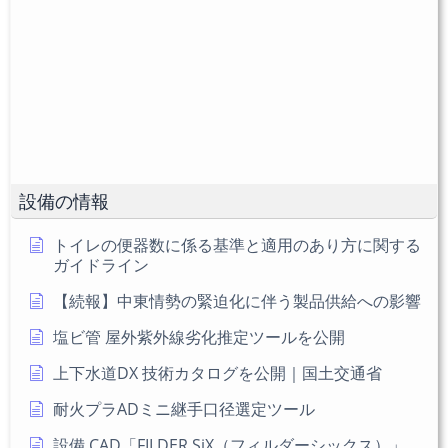
コ
て
名
メ
く
を
ン
だ
入
ト
さ
力
い。
し
(任
て
意)
く
だ
設備の情報
さ
い
トイレの便器数に係る基準と適用のあり方に関する
ガイドライン
【続報】中東情勢の緊迫化に伴う製品供給への影響
塩ビ管 屋外紫外線劣化推定ツールを公開
上下水道DX 技術カタログを公開｜国土交通省
耐火プラADミニ継手口径選定ツール
設備 CAD「FILDER SiX（フィルダーシックス）」