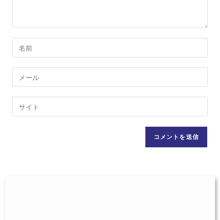
コ
メ
ン
メ
ト
ー
す
ル
Web
る
ア
サ
名
ド
イ
前
レ
ト
ま
ス
の
た
を
URL
は
入
を
ユ
力
入
ー
し
力
ザ
て
し
ー