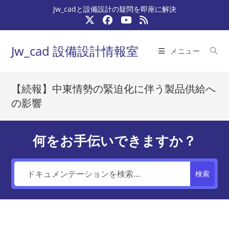
コ
Jw_cadと設備設計の疑問を即座に解決
ン
テ
ン
Jw_cad 設備設計情報室
メニュー
ツ
へ
ス
【続報】中東情勢の緊迫化に伴う製品供給へ
キ
の影響
ッ
プ
何をお手伝いできますか？
検索