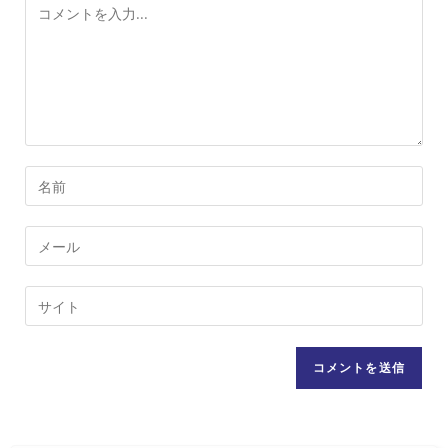
コ
メ
ン
ト
コ
メ
ン
メ
ト
ー
す
ル
Web
る
ア
サ
名
ド
イ
前
レ
ト
ま
ス
の
た
を
URL
は
入
を