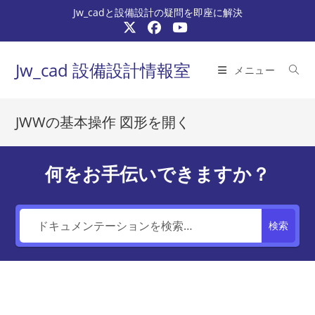
コ
Jw_cadと設備設計の疑問を即座に解決
ン
テ
ン
Jw_cad 設備設計情報室
メニュー
ツ
へ
ス
JWWの基本操作 図形を開く
キ
ッ
プ
何をお手伝いできますか？
検索