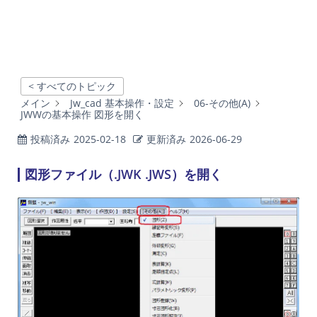
< すべてのトピック
メイン
Jw_cad 基本操作・設定
06-その他(A)
JWWの基本操作 図形を開く
投稿済み
2025-02-18
更新済み
2026-06-29
図形ファイル（.JWK .JWS）を開く