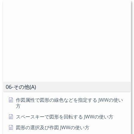
ユ
力
入
ー
し
力
ザ
て
し
ー
コ
て
名
メ
く
を
ン
だ
入
ト
さ
力
い。
し
(任
て
意)
く
だ
06-その他(A)
さ
い
作図属性で図形の線色などを指定する JWWの使い
方
スペースキーで図形を回転する JWWの使い方
図形の選択及び作図 JWWの使い方