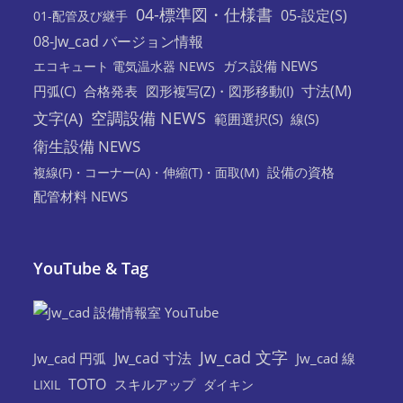
04-標準図・仕様書
05-設定(S)
01-配管及び継手
08-Jw_cad バージョン情報
ガス設備 NEWS
エコキュート 電気温水器 NEWS
寸法(M)
円弧(C)
合格発表
図形複写(Z)・図形移動(I)
空調設備 NEWS
文字(A)
範囲選択(S)
線(S)
衛生設備 NEWS
設備の資格
複線(F)・コーナー(A)・伸縮(T)・面取(M)
配管材料 NEWS
YouTube & Tag
Jw_cad 文字
Jw_cad 寸法
Jw_cad 円弧
Jw_cad 線
TOTO
スキルアップ
LIXIL
ダイキン