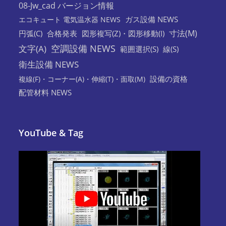
08-Jw_cad バージョン情報
ガス設備 NEWS
エコキュート 電気温水器 NEWS
寸法(M)
円弧(C)
合格発表
図形複写(Z)・図形移動(I)
空調設備 NEWS
文字(A)
範囲選択(S)
線(S)
衛生設備 NEWS
設備の資格
複線(F)・コーナー(A)・伸縮(T)・面取(M)
配管材料 NEWS
YouTube & Tag