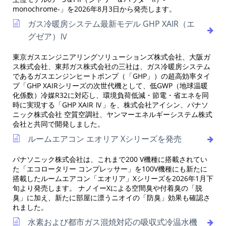
monochrome-」を2026年8月3日から発売します。
ガス冷暖房システム最新モデル GHP XAIR（エ
グゼア）Ⅳ
東京ガスエンジニアリングソリューションズ株式会社、大阪ガ
ス株式会社、東邦ガス株式会社の三社は、ガス冷暖房システム
であるガスエンジンヒートポンプ（「GHP」）の超高効率タイ
プ「GHP XAIRシリーズの次世代機として、低GWP（地球温暖
化係数）冷媒R32に対応し、環境負荷低減・節電・省エネを同
時に実現する「GHP XAIR Ⅳ」を、株式会社アイシン、パナソ
ニック株式会社 空質空調社、ヤンマーエネルギーシステム株式
会社と共同で開発しました。
ルームエアコン エオリア Xシリーズを発売
パナソニック株式会社は、これまで200 V機種に搭載されてい
た「エコロータリー コンプレッサー」を100V機種にも新たに
搭載したルームエアコン「エオリア」Xシリーズを2026年1月下
旬より発売します。 ナノイーXによる空間臭や付着臭の「脱
臭」に加え、新たに部屋に漂うニオイの「防臭」効果も確認さ
れました。
水素および都市ガス混焼対応の吸収式冷温水機