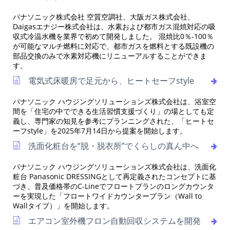
パナソニック株式会社 空質空調社、大阪ガス株式会社、
Daigasエナジー株式会社は、水素および都市ガス混焼対応の吸
収式冷温水機を業界で初めて開発しました。 混焼比0％-100％
が可能なマルチ燃料に対応で、都市ガスを燃料とする既設機の
部品交換のみで水素対応機にリニューアルすることができま
す。
電気式床暖房で足元から、ヒートセーフstyle
パナソニック ハウジングソリューションズ株式会社は、浴室空
間を「住宅の中でできる生活習慣支援づくり」の場としても定
義し、専門家の知見を参考にプランニングされた、「ヒートセ
ーフstyle」を2025年7月14日から提案を開始します。
洗面化粧台を“脱・脱衣所”でくらしの真ん中へ
パナソニック ハウジングソリューションズ株式会社は、洗面化
粧台 Panasonic DRESSINGとして再定義されたコンセプトに基
づき、普及価格帯のC-Lineでフロートプランのロングカウンタ
ーを実現した「フロートワイドカウンタープラン（Wall to
Wallタイプ）」を開始します。
エアコン室外機フロン自動回収システムを開発