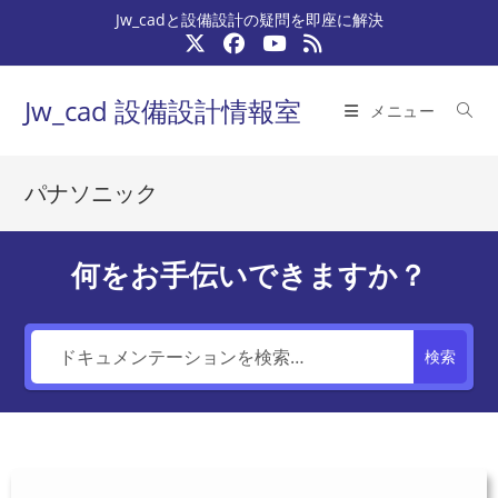
コ
Jw_cadと設備設計の疑問を即座に解決
ン
テ
ン
Jw_cad 設備設計情報室
メニュー
ツ
へ
ス
パナソニック
キ
ッ
プ
何をお手伝いできますか？
検索