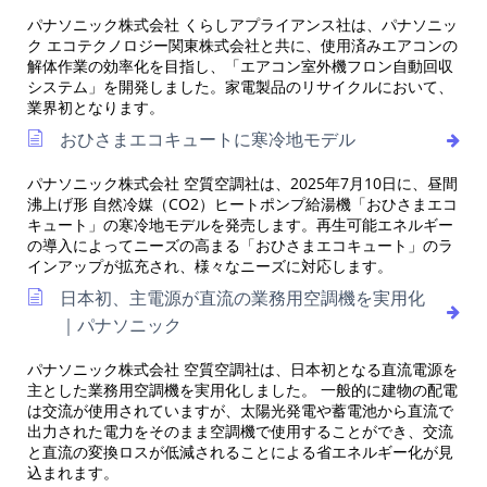
パナソニック株式会社 くらしアプライアンス社は、パナソニッ
ク エコテクノロジー関東株式会社と共に、使用済みエアコンの
解体作業の効率化を目指し、「エアコン室外機フロン自動回収
システム」を開発しました。家電製品のリサイクルにおいて、
業界初となります。
おひさまエコキュートに寒冷地モデル
パナソニック株式会社 空質空調社は、2025年7月10日に、昼間
沸上げ形 自然冷媒（CO2）ヒートポンプ給湯機「おひさまエコ
キュート」の寒冷地モデルを発売します。再生可能エネルギー
の導入によってニーズの高まる「おひさまエコキュート」のラ
インアップが拡充され、様々なニーズに対応します。
日本初、主電源が直流の業務用空調機を実用化
｜パナソニック
パナソニック株式会社 空質空調社は、日本初となる直流電源を
主とした業務用空調機を実用化しました。 一般的に建物の配電
は交流が使用されていますが、太陽光発電や蓄電池から直流で
出力された電力をそのまま空調機で使用することができ、交流
と直流の変換ロスが低減されることによる省エネルギー化が見
込まれます。