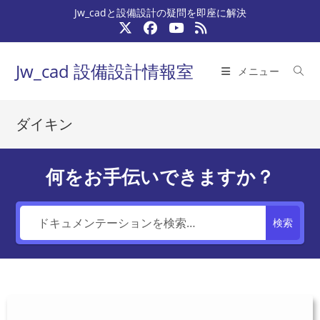
コ
Jw_cadと設備設計の疑問を即座に解決
ン
テ
ン
Jw_cad 設備設計情報室
メニュー
ツ
へ
ス
ダイキン
キ
ッ
プ
何をお手伝いできますか？
検索