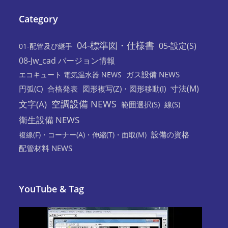
Category
04-標準図・仕様書
05-設定(S)
01-配管及び継手
08-Jw_cad バージョン情報
ガス設備 NEWS
エコキュート 電気温水器 NEWS
寸法(M)
円弧(C)
合格発表
図形複写(Z)・図形移動(I)
空調設備 NEWS
文字(A)
範囲選択(S)
線(S)
衛生設備 NEWS
設備の資格
複線(F)・コーナー(A)・伸縮(T)・面取(M)
配管材料 NEWS
YouTube & Tag