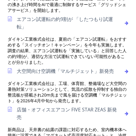
の沸き上げ時間をAIで最適に制御するサービス「グリッドシェ
アサービス」を開始します。
エアコン試運転の約9割が 「したつもり試運
転」
ダイキン工業株式会社は、夏前の「エアコン試運転」をおすす
めする「スイッチオン！キャンペーン」を今年も実施します。
調査の結果、エアコン試運転を「実施している」と回答した人
の約9割が、適切な方法で試運転できていない可能性があるこ
とが分かりました。
大空間向け空調機「マルチジェット」新発売
ダイキン工業株式会社は、工場、体育館、整備場など大空間の
暑熱対策ソリューションとして、気流の拡散を抑制する独自の
整流板が搭載され20m先まで風を届ける空調機「マルチジェッ
ト」を2026年4月中旬から発売します。
店舗・オフィスエアコン FIVE STAR ZEAS 新発
売
新商品は、天井裏の結露の課題に対応するため、室内機本体へ
簡単に設置できる「マグネット式高湿度対応キット」と、冷媒