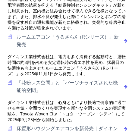
配管表面の結露を抑える「結露抑制センシングキット」が新た
に用意され、室内機と組み合わせて導入できる仕様となってい
ます。また、排水不良が発生した際にドレンパンとポンプの清
掃を促す独自の通知機能が新たに搭載され、突発的な冷房停止
を避ける対策が強化されています。
ルームエアコン「うるさらX（Rシリーズ）」新
発売
ダイキン工業株式会社は、電力を多く消費する起動時と、運転
時間の約8割を占める安定運転時の省エネ性を高め、猛暑日の
快適性も向上させたルームエアコン「うるさらX（Rシリー
ズ）」を2025年11月1日から発売します。
「花粉レス空間」と「パーソナライズされた機
能的空間」
ダイキン工業株式会社は、心身ともにより快適で健康的に過ご
せる空気・空間づくりを実現する新たな空調システムの実証実
験を、Toyota Woven City（トヨタ・ウーブン・シティ）にて
2025年9月25日から開始しました。
床置形ハウジングエアコンを新発売｜ダイキン