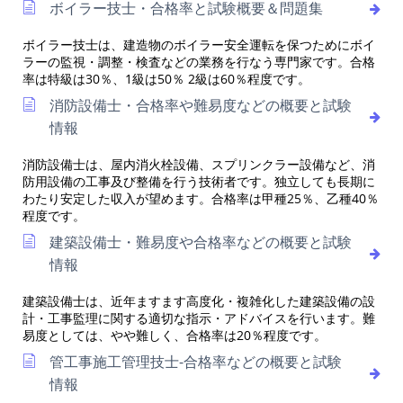
ボイラー技士・合格率と試験概要＆問題集
ボイラー技士は、建造物のボイラー安全運転を保つためにボイ
ラーの監視・調整・検査などの業務を行なう専門家です。合格
率は特級は30％、1級は50％ 2級は60％程度です。
消防設備士・合格率や難易度などの概要と試験
情報
消防設備士は、屋内消火栓設備、スプリンクラー設備など、消
防用設備の工事及び整備を行う技術者です。独立しても長期に
わたり安定した収入が望めます。合格率は甲種25％、乙種40％
程度です。
建築設備士・難易度や合格率などの概要と試験
情報
建築設備士は、近年ますます高度化・複雑化した建築設備の設
計・工事監理に関する適切な指示・アドバイスを行います。難
易度としては、やや難しく、合格率は20％程度です。
管工事施工管理技士-合格率などの概要と試験
情報