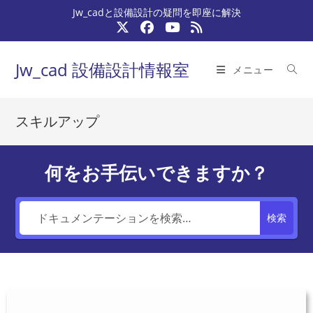
コ
Jw_cadと設備設計の疑問を即座に解決
ン
テ
ン
Jw_cad 設備設計情報室
メニュー
ツ
へ
ス
スキルアップ
キ
ッ
プ
何をお手伝いできますか？
検索