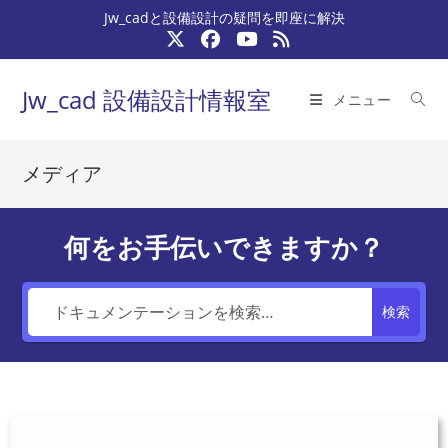
コ
Jw_cadと設備設計の疑問を即座に解決
ン
テ
ン
Jw_cad 設備設計情報室
メニュー
ツ
へ
ス
メディア
キ
ッ
プ
何をお手伝いできますか？
検索