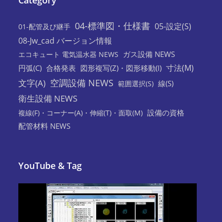
Category
04-標準図・仕様書
05-設定(S)
01-配管及び継手
08-Jw_cad バージョン情報
ガス設備 NEWS
エコキュート 電気温水器 NEWS
寸法(M)
円弧(C)
合格発表
図形複写(Z)・図形移動(I)
空調設備 NEWS
文字(A)
線(S)
範囲選択(S)
衛生設備 NEWS
設備の資格
複線(F)・コーナー(A)・伸縮(T)・面取(M)
配管材料 NEWS
YouTube & Tag