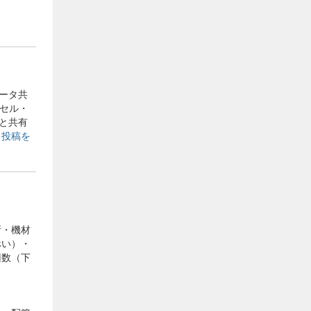
ータ共
クセル・
と共有
タ投稿を
所・機材
ぺい）・
回数（下