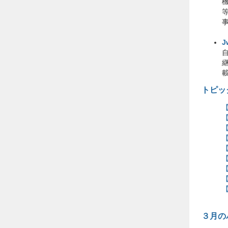
J
トピッ
【
【
【
３月の