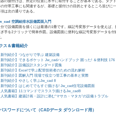
機器の据付けは、所定の位置に水平に取付することが基本である。ダク
等の付帯工事にも関連するが、基礎と据付けの目的とするところ並びに
事項は次の通りである。
w_cad 空調給排水設備図面入門
自分で設備図面を描くには最適の1冊です。線記号変形データを使えば、
継ぎ手を2クリックで簡単作図。設備図面に便利な線記号変形データを付
載。
クス＆書籍紹介
【新刊紹介】つながりで学ぶ 建築設備
新刊紹介】できるポケット Jw_cadハンドブック 困った! ＆便利技 176
【新刊紹介】設備設計スタンダード図集
【新刊紹介】Excelで学ぶ配管技術者のための流れ解析
【新刊紹介】図解入門 現場で役立つ管工事の基本と実際
新刊紹介】やさしく学ぶJw_cad 8
【新刊紹介】はじめてでもすぐ描ける! Jw_cad住宅設備図面
人気書籍】11コマンドでスラスラ描けるJw_cad8
【人気書籍】建築計画・設計に潜む“マサカ・マタカ”の設備トラブル
パスワードについて（CADデータ ダウンロード用）