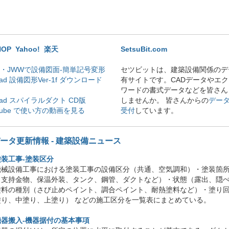
HOP
Yahoo!
楽天
SetsuBit.com
版・JWWで設備図面-簡単記号変形
セツビットは、建築設備関係のデ
cad 設備図形Ver-1f ダウンロード
有サイトです。CADデータやエ
ワードの書式データなどを皆さん
cad スパイラルダクト CD版
しませんか。 皆さんからの
デー
Tube で使い方の動画を見る
受付
しています。
データ更新情報 - 建築設備ニュース
塗装工事-塗装区分
機械設備工事における塗装工事の設備区分（共通、空気調和）・塗装箇
（支持金物、保温外装、タンク、鋼管、ダクトなど）・状態（露出、隠
塗料の種別（さび止めペイント、調合ペイント、耐熱塗料など）・塗り
塗り、中塗り、上塗り） などの施工区分を一覧表にまとめている。
機器搬入-機器据付の基本事項