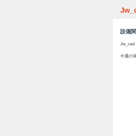
Jw_
設備関
Jw_c
今週の発