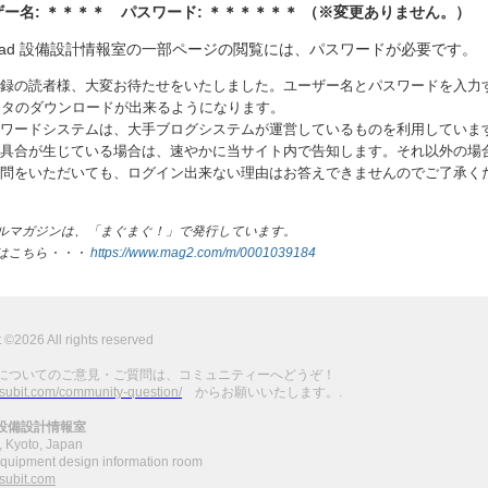
ー名: ＊＊＊＊ パスワード: ＊＊＊＊＊＊ （※変更ありません。）
_cad 設備設計情報室の一部ページの閲覧には、パスワードが必要です。
録の読者様、大変お待たせをいたしました。ユーザー名とパスワードを入力
ータのダウンロードが出来るようになります。
ワードシステムは、大手ブログシステムが運営しているものを利用していま
具合が生じている場合は、速やかに当サイト内で告知します。それ以外の場
問をいただいても、ログイン出来ない理由はお答えできませんのでご了承く
ルマガジンは、「まぐまぐ！」で発行しています。
はこちら・・・
https://www.mag2.com/m/0001039184
t ©
2026 All rights reserved
についてのご意見・ご質問は、コミュニティーへどうぞ！
etsubit.com/community-question/
からお願いいたします。.
d 設備設計情報室
, Kyoto, Japan
quipment design information room
subit.com