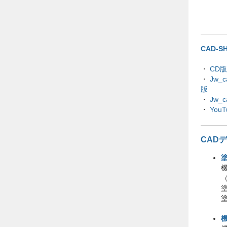
CAD-S
・
CD
・
Jw_
版
・
Jw_
・
You
CAD