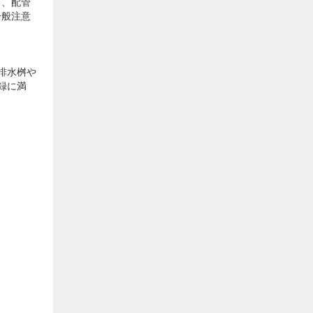
ト、配管
一般注意
排水桝や
録に満