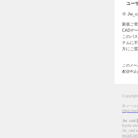
ユーザ
※ Jw
新規ご登
CADデ
このパス
テムに不
方にご質
このメー
配信中止
Copyrigh
本メール
https://s
Jw_ca
Kyoto-shi
Jw_cad e
jwcad.set